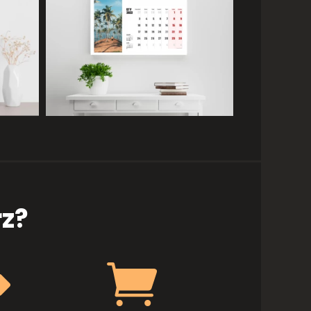
z?

