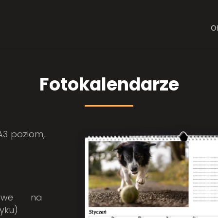
Of
Fotokalendarze
 A3 poziom,
towe na
yku)