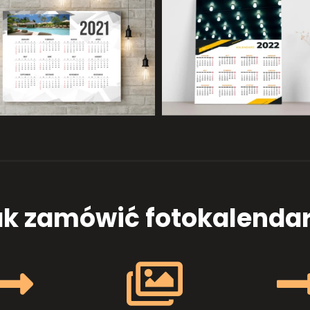
ak zamówić fotokalendar

